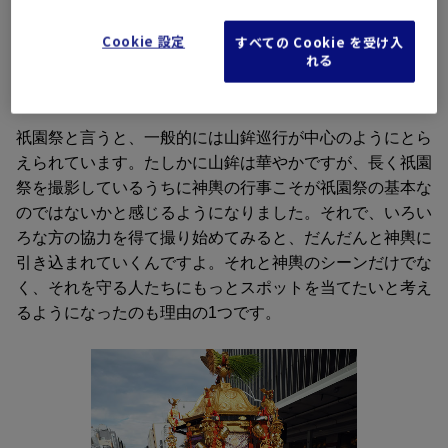
は、祇園祭の中でも神輿渡御に特別な思い入れを持って撮
Cookie 設定
すべての Cookie を受け入
影をされているそうですが、その理由を教えてください。
れる
薬師
祇園祭と言うと、一般的には山鉾巡行が中心のようにとら
えられています。たしかに山鉾は華やかですが、長く祇園
祭を撮影しているうちに神輿の行事こそが祇園祭の基本な
のではないかと感じるようになりました。それで、いろい
ろな方の協力を得て撮り始めてみると、だんだんと神輿に
引き込まれていくんですよ。それと神輿のシーンだけでな
く、それを守る人たちにもっとスポットを当てたいと考え
るようになったのも理由の1つです。