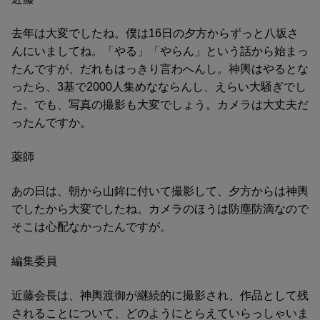
去年は大変でしたね。僕は16日の夕方からずっと八坂さ
んにいましてね。「やる」「やらん」という話から始まっ
たんですが、だれもはっきり言わへんし。神輿はやるとな
ったら、3基で2000人集めなならんし、えらい大騒ぎでし
た。でも、写真の撮影も大変でしょう。カメラは大丈夫だ
ったんですか。
薬師
あの日は、朝から山鉾に付いて撮影して、夕方からは神輿
でしたから大変でしたね。カメラのほうは防塵防滴なので
そこは心配なかったんですが。
編集委員
近藤会長は、神輿渡御が継続的に撮影され、作品として残
されることについて、どのようにとらえていらっしゃいま