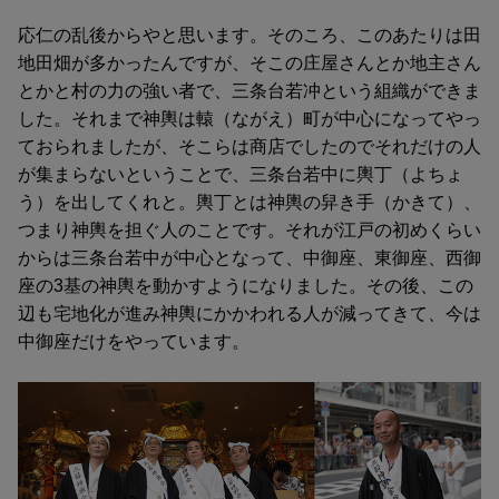
応仁の乱後からやと思います。そのころ、このあたりは田
地田畑が多かったんですが、そこの庄屋さんとか地主さん
とかと村の力の強い者で、三条台若冲という組織ができま
した。それまで神輿は轅（ながえ）町が中心になってやっ
ておられましたが、そこらは商店でしたのでそれだけの人
が集まらないということで、三条台若中に輿丁（よちょ
う）を出してくれと。輿丁とは神輿の舁き手（かきて）、
つまり神輿を担ぐ人のことです。それが江戸の初めくらい
からは三条台若中が中心となって、中御座、東御座、西御
座の3基の神輿を動かすようになりました。その後、この
辺も宅地化が進み神輿にかかわれる人が減ってきて、今は
中御座だけをやっています。