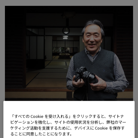
編集委員
「すべての Cookie を受け入れる」をクリックすると、サイトナ
ビゲーションを強化し、サイトの使用状況を分析し、弊社のマー
ケティング活動を支援するために、デバイスに Cookie を保存す
薬師先生が2007年から祇園祭を撮影されていることは、
ることに同意したことになります。
前回のインタビューでもお聞きしました。ここ2、3年