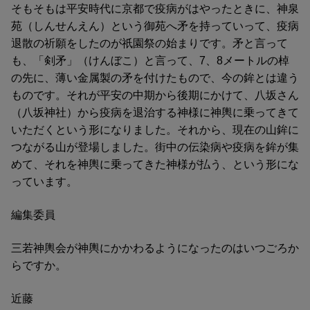
そもそもは平安時代に京都で疫病がはやったときに、神泉
苑（しんせんえん）という御苑へ矛を持っていって、疫病
退散の祈願をしたのが祇園祭の始まりです。矛と言って
も、「剣矛」（けんぼこ）と言って、7、8メートルの棹
の先に、薄い金属製の矛を付けたもので、今の鉾とは違う
ものです。それが平安の中期から後期にかけて、八坂さん
（八坂神社）から疫病を退治する神様に神輿に乗ってきて
いただくという形になりました。それから、現在の山鉾に
つながる山が登場しました。街中の伝染病や疫病を鉾が集
めて、それを神輿に乗ってきた神様が払う、という形にな
っています。
編集委員
三若神輿会が神輿にかかわるようになったのはいつごろか
らですか。
近藤