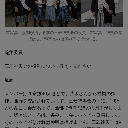
左写真：渡御が始まる前の三若神輿会の役員。右写真：神輿の進
行は吉川幹事長の指揮の下で行われる。
編集委員
三若神輿会の役割について教えてください。
近藤
メンバーは20家族40人ほどで、八坂さんから神輿の指
揮、運行を委託されています。三若神輿会の下に、10ほ
どのみこし会があって、全部で800人ほどの輿丁がおりま
す。我々のところは、各みこし会にハッピを貸与します。
そのハッピがなければ神輿は担げません。三若神輿会は神