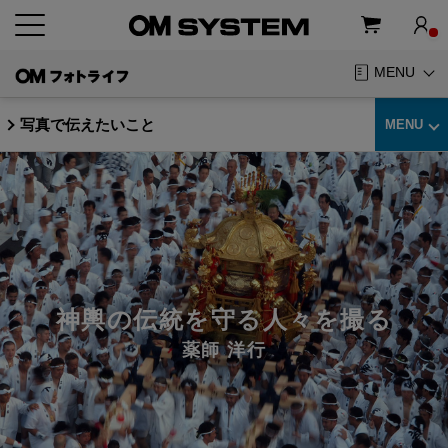
MENU
写真で伝えたいこと
MENU
神輿の伝統を守る人々を撮る
薬師 洋行