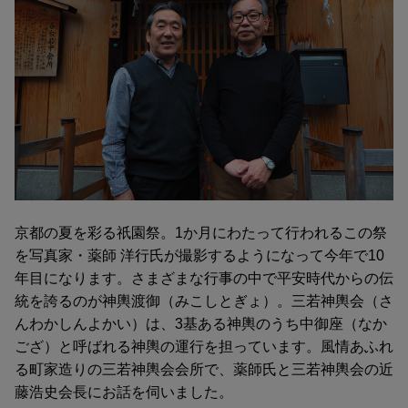
京都の夏を彩る祇園祭。1か月にわたって行われるこの祭
を写真家・薬師 洋行氏が撮影するようになって今年で10
年目になります。さまざまな行事の中で平安時代からの伝
統を誇るのが神輿渡御（みこしとぎょ）。三若神輿会（さ
んわかしんよかい）は、3基ある神輿のうち中御座（なか
ござ）と呼ばれる神輿の運行を担っています。風情あふれ
る町家造りの三若神輿会会所で、薬師氏と三若神輿会の近
藤浩史会長にお話を伺いました。