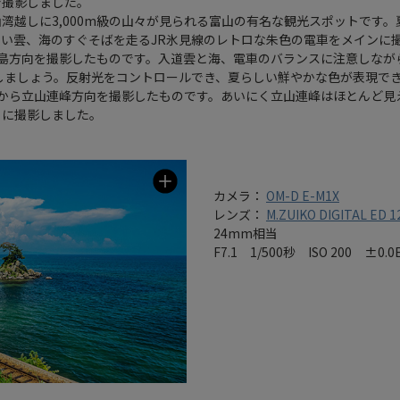
で撮影しました。
湾越しに3,000m級の山々が見られる富山の有名な観光スポットです
い雲、海のすぐそばを走るJR氷見線のレトロな朱色の電車をメインに
半島方向を撮影したものです。入道雲と海、電車のバランスに注意しなが
しましょう。反射光をコントロールでき、夏らしい鮮やかな色が表現で
キから立山連峰方向を撮影したものです。あいにく立山連峰はほとんど見
うに撮影しました。
カメラ：
OM-D E-M1X
レンズ：
M.ZUIKO DIGITAL ED 1
24mm相当
F7.1 1/500秒 ISO 200 ±0