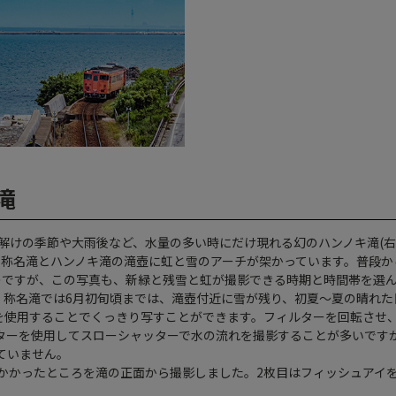
滝
雪解けの季節や大雨後など、水量の多い時にだけ現れる幻のハンノキ滝(右
、称名滝とハンノキ滝の滝壺に虹と雪のアーチが架かっています。普段か
のですが、この写真も、新緑と残雪と虹が撮影できる時期と時間帯を選
、称名滝では6月初旬頃までは、滝壺付近に雪が残り、初夏～夏の晴れ
を使用することでくっきり写すことができます。フィルターを回転させ
ターを使用してスローシャッターで水の流れを撮影することが多いです
ていません。
かかったところを滝の正面から撮影しました。2枚目はフィッシュアイ