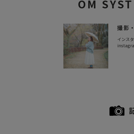
OM SY
撮影・
インスタ
insta