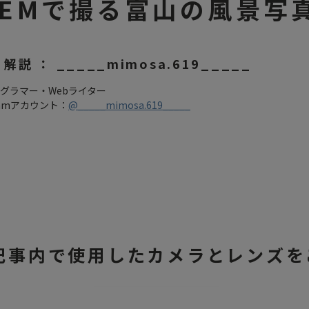
STEMで撮る富山の風景写
解説 ： _____mimosa.619_____
グラマー・Webライター
gramアカウント：
@_____mimosa.619_____
記事内で使用したカメラと
レンズを