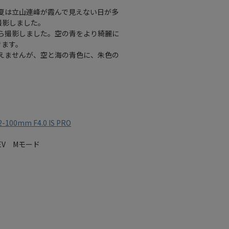
。夏は立山連峰が霞んで見えない日が多
撮影しました。
ら撮影しました。空の青をより綺麗に
きます。
えませんが、空と海の青色に、朱色の
2-100mm F4.0 IS PRO
.0EV Mモード