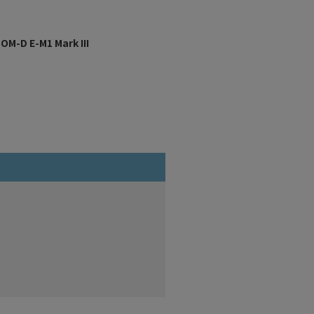
OM-D E-M1 Mark III
M.ZUIKO DIGITAL ED 100-400mm 
6.3 IS II