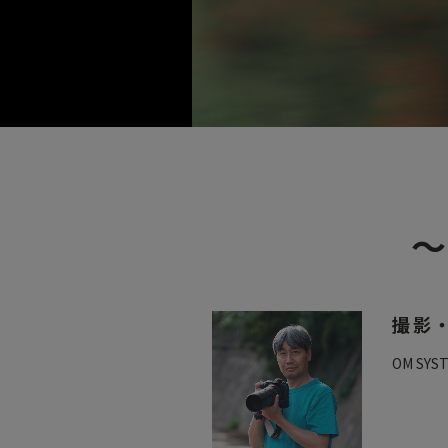
撮影・
OM S