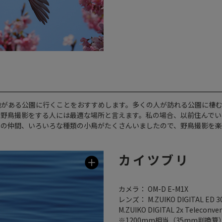
池がある公園に行くことをおすすめします。多くの人が訪れる公園に棲
て野鳥撮影をする人には最適な場所と言えます。私の場合、以前住んでい
モの仲間、いろいろな種類の小鳥がたくさんいましたので、野鳥撮影を
カイツブリ
カメラ： OM-D E-M1X
レンズ： M.ZUIKO DIGITAL ED 30
M.ZUIKO DIGITAL 2x Teleconve
※1200mm相当（35mm判換算