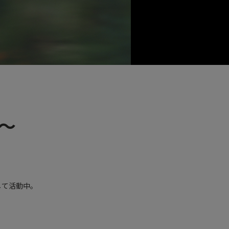
～
として活動中。