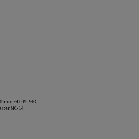
0
0mm F4.0 IS PRO
erter MC-14