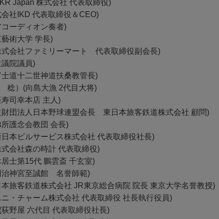
KR Japan 株式会社 代表取締役)
式会社IKD 代表取締役＆CEO)
アコーディオン奏者)
京藝術大学 学長)
(株式会社ファミリーマート 代表取締役副会長)
衆議院議員)
富士道十二世神道扶桑教管長)
 稔）(向島大漁 2代目大将)
座寿司幸本店 主人)
公益財団法人日本野球連盟会長 東日本旅客鉄道株式会社 顧問)
佛所護念会教団 会長)
(新日本ビルサービス株式会社 代表取締役社長)
株式会社森の時計 代表取締役)
休居士第15代 鵬雲斎 千玄室)
明治神宮至誠館 名誉師範)
日本旅客鉄道株式会社 JR東京総合病院 院長 東京大学名誉教授)
ユニ・チャーム株式会社 代表取締役 社長執行役員)
(荻野屋 六代目 代表取締役社長)