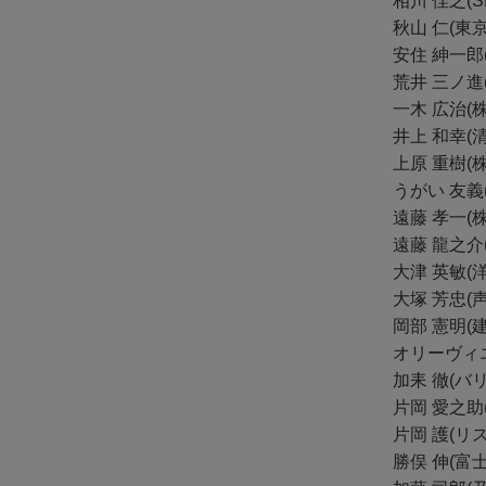
相川 佳之(
秋山 仁(東
安住 紳一郎
荒井 三ノ
一木 広治(
井上 和幸(
上原 重樹(
うがい 友義
遠藤 孝一
遠藤 龍之介
大津 英敏(
大塚 芳忠(声
岡部 憲明
オリーヴィ
加耒 徹(バ
片岡 愛之助
片岡 護(リ
勝俣 伸(富