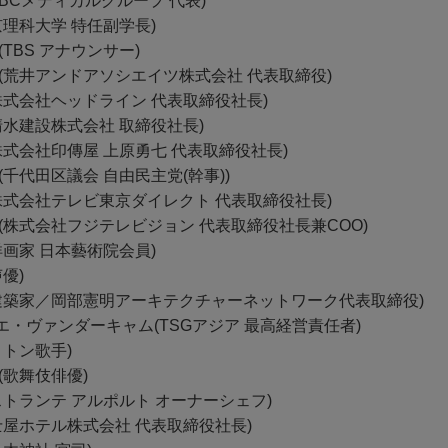
SBCメディカルグループ 代表)
京理科大学 特任副学長)
(TBS アナウンサー)
進(荒井アンドアソシエイツ株式会社 代表取締役)
株式会社ヘッドライン 代表取締役社長)
清水建設株式会社 取締役社長)
株式会社印傳屋 上原勇七 代表取締役社長)
(千代田区議会 自由民主党(幹事))
(株式会社テレビ東京ダイレクト 代表取締役社長)
(株式会社フジテレビジョン 代表取締役社長兼COO)
洋画家 日本藝術院会員)
優)
(建築家／岡部憲明アーキテクチャーネットワーク代表取締役)
エ・ヴァンダーキャム(TSGアジア 最高経営責任者)
リトン歌手)
(歌舞伎俳優)
ストランテ アルポルト オーナーシェフ)
士屋ホテル株式会社 代表取締役社長)