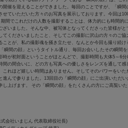
の開催を迎えることができました。毎回のことですが、「瞬間の
させていただいた方々のお写真を展示しております。今回は10
う期間でこれだけの人数を撮影することは、体力的にも時間的
ございました。そんな中、被写体となってくださった皆様がと
してくださいましたこと、そしてこの撮影に沢山の方々のご協
ることが、私の撮影魂を掻き立たせ、なんとか今回も撮り続け
 「瞬間の顔」というタイトル通り、毎回お会いしたその瞬間を
影時が初対面ということがほとんどで、撮影時間も大体5～6分
時間の間合いに、どの方も写真への優しさをレンズを通して感
、これほど嬉しい時間はありません。そしてそのパワーをいた
と進んで参りました。13回目の「瞬間の顔」にご出演いただい
申し上げます。 その「瞬間の顔」をたくさんの方にご高覧いた
。
株式会社いまじん 代表取締役社長)