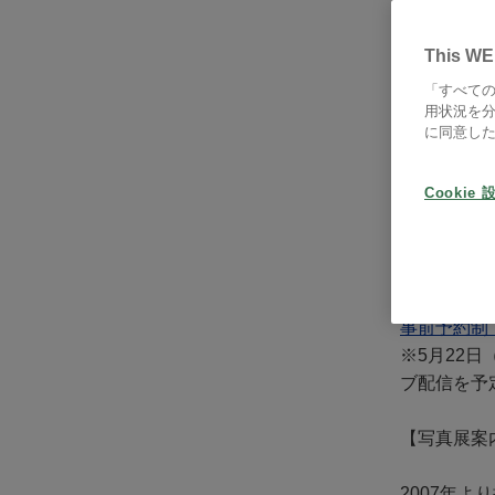
間の顔 
This WE
「すべての
用状況を分
に同意し
山岸 伸 写真
Cookie 
期間：202
10：00 〜
※最終日15
事前予約制
※5月22日
ブ配信を予
【写真展案
2007年