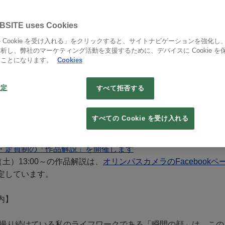
Vol.13
BSITE uses Cookies
 Cookie を受け入れる」をクリックすると、サイトナビゲーションを強化し
▶新型コロナウイルスへの取り組みとご来場時のお願
析し、弊社のマーケティング活動を支援するために、デバイスに Cookie を
たことになります。
Cookies
展 「瞬間の顔 Vol.13」
設定
すべて拒否する
1年5月20日（木）～5月31日（月）
 18：00 入場無料
すべての Cookie を受け入れる
:00まで 休館日:5月25日(火)、26日(水)
・定員制の「作品解説」を開催します
（土）13:00～の作品解説は、
オリンパスカメラのFacebookペ
定しています。
内】
より撮り続けている私のライフワークである「瞬間の顔」は、この