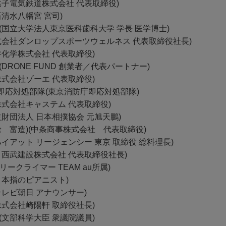
銚子電気鉄道株式会社 代表取締役)
石清水八幡宮 宮司)
(国立大学法人東京医科歯科大学 学長 医学博士)
株式会社ダンロップスポーツウェルネス 代表取締役社長)
井化学株式会社 代表取締役)
(DRONE FUND 創業者／代表パートナー)
株式会社ゾーエ 代表取締役)
即応対処部隊(東京消防庁即応対処部隊)
株式会社キャステム 代表取締役)
益財団法人 日本相撲協会 元旭天鵬)
徐 富造)(中条商事株式会社 代表取締役)
ハイアット リージェンシー 東京 取締役 総料理長)
・西武建設株式会社 代表取締役社長)
リークライマー TEAM au所属)
７本指のピアニスト)
テレビ朝日 アナウンサー)
株式会社崎陽軒 取締役社長)
(文部科学大臣 衆議院議員)