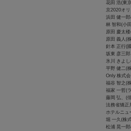
花田 浩(東
京2020オ
浜田 健一
林 智和(小
原田 慶太楼
原田 義人(
針本 正行(
坂東 彦三郎
氷川 きよし
平野 健二(株
Only 株
福谷 智之(
福家 一哲
藤岡 弘、(
法務省矯正
ホテルニュ
堀 一久(
松浦 晃一郎