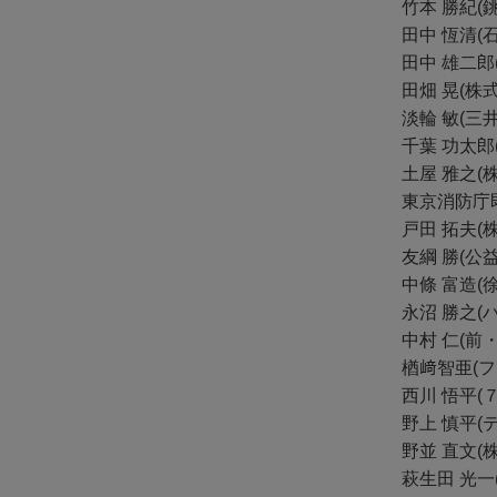
竹本 勝紀(
田中 恆清(
田中 雄二郎
田畑 晃(
淡輪 敏(三
千葉 功太郎
土屋 雅之(
東京消防庁
戸田 拓夫(
友綱 勝(公
中條 富造(
永沼 勝之(
中村 仁(前
楢﨑智亜(フ
西川 悟平(
野上 慎平(
野並 直文(
萩生田 光一