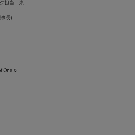
ック担当 東
事長)
One &