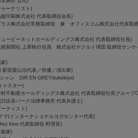
乃木神社 宮司)
ジャーナリスト)
凸版印刷株式会社 代表取締役会長)
(プラス株式会社常務取締役 兼 オフィスコム株式会社代表取
(キュービーネットホールディングス株式会社 代表取締役社長)
(産經新聞社 上席執行役員 株式会社ヤクルト球団 取締役サン
家)
団 新宿梁山泊代表／俳優／演出家)
ン DIR EN GREY/sukekiyo)
Vキャスター)
(野村不動産ホールディングス株式会社 代表取締役社長グループC
(日比谷パーク法律事務所 代表弁護士)
アーティスト)
クマ(インターナショナルヨガセンター代表)
hez Inno 代表取締役 料理長)
作曲家)