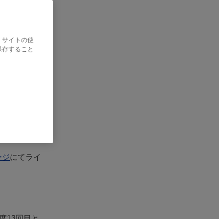
、サイトの使
い
保存すること
ージ
にてライ
度13回目と