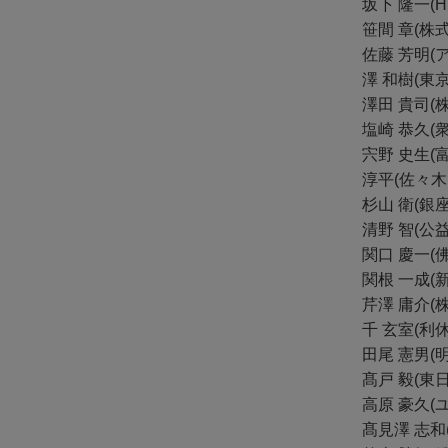
坂下 隆一(H
笹間 章(株
佐藤 芳明(
澤 和樹(東
澤田 貴司
塩崎 恭久(
宍野 史生(
淳平(佐々木
杉山 衛(銀
清野 智(
関口 慶一(
関根 一成
芹澤 庸介(
千 玄室(利
田尾 憲男(
髙戸 毅(東
高原 豪久(
髙見澤 志和