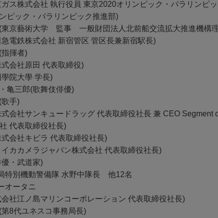
京ガス株式会社 執行役員 東京2020オリンピック・パラリンピ
リンピック・パラリンピック推進部)
郎(東京藝術大学 監事 一般財団法人北前船交流拡大推進機構理
田急電鉄株式会社 新宿管区 管区長兼新宿駅長)
(指揮者)
株式会社原田 代表取締役)
國學院大學 学長)
・亀三郎(歌舞伎俳優)
(歌手)
式会社サンキュードラッグ 代表取締役社長 兼 CEO Segment of 
式会社 代表取締役社長)
株式会社キビラ 代表取締役社長)
(ライカカメラジャパン株式会社 代表取締役社長)
俳優・武道家)
局特別機動警備隊 水野中隊長 他12名
ーオータニ
株式会社江ノ島マリンコーポレーション 代表取締役社長)
(第8代ユネスコ事務局長)