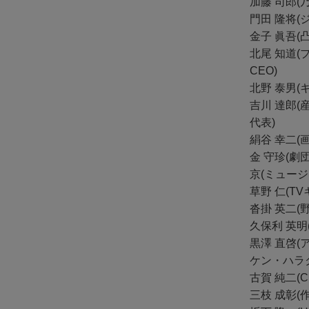
加藤 司郎(
門田 隆将(
金子 眞吾(
北尾 知道
CEO)
北野 泰男
吉川 達郎
代表)
絹谷 幸二(画
金 守珍(劇
京(ミュージシャ
草野 仁(T
沓掛 英二
久保利 英明
黒澤 直啓(
ケン・ハラ
古賀 純二(C
三枝 成彰(