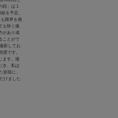
顔」は 1
0組を予定。
にも限界を感
ても快く撮
力があり成
ることがで
撮影してお
程度です。
じます。撮
だき、私は
た皆様に、
だけました