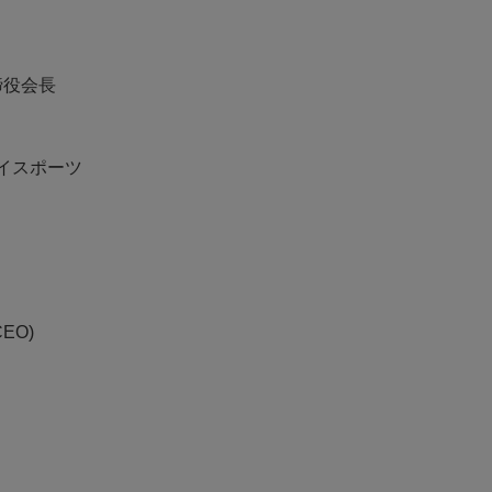
締役会長
ケイスポーツ
EO)