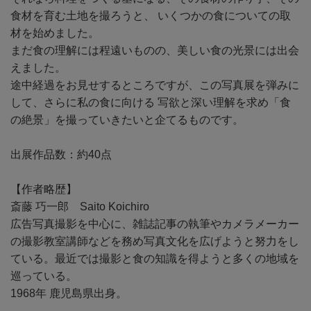
食材を育む土地を撮ろうと、 いくつかの食についての取
材を始めました。
まだ食の理解には程遠いものの、美しい食の光景には出会
えました。
途中経過をお見せするところですが、この写真展を弾みに
して、さらに私の食に向ける 写欲と深い理解を求め「食
の絶景」を撮っていきたいと企てるものです。
出展作品数：約40点
【作者略歴】
斎藤 巧一郎 Saito Koichiro
広告写真撮影を中心に、雑誌記事の執筆やカメラメーカー
の撮影教室講師などを務め写真文化を広げようと努力をし
ている。最近では撮影と食の知識を得ようと多くの地域を
巡っている。
1968年 鹿児島県出身。