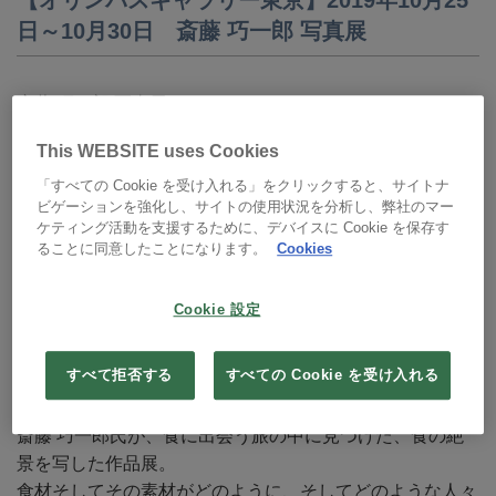
日～10月30日 斎藤 巧一郎 写真展
斎藤 巧一郎 写真展
「食の絶景」
This WEBSITE uses Cookies
（開催期間中にギャラリートークを開催します）
オリンパスギャラリー東京 期間：2019年10月25日
「すべての Cookie を受け入れる」をクリックすると、サイトナ
ビゲーションを強化し、サイトの使用状況を分析し、弊社のマー
（金）～ 10月30日（水）
ケティング活動を支援するために、デバイスに Cookie を保存す
午前11：00 〜 午後7：00 木曜休館 入場無料
ることに同意したことになります。
Cookies
オリンパスギャラリー大阪 期間：2019年11月22日
（金）～ 12月5日（木）
Cookie 設定
午前10：00 〜 午後6：00 最終日 午後3：00 日曜・祝
日休館 入場無料
すべて拒否する
すべての Cookie を受け入れる
【写真展案内】
斎藤 巧一郎氏が、食に出会う旅の中に見つけた、食の絶
景を写した作品展。
食材そしてその素材がどのように、そしてどのような人々