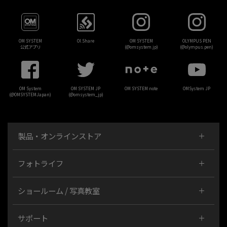
OM SYSTEM
OI.Share
OM SYSTEM
OLYMPUS PEN
公式アプリ
(@omsystem.jp)
(@olympus.pen)
OM System
OM SYSTEM JP
OM SYSTEM note
OMSystem JP
(@OMSYSTEMJapan)
(@omsystem_jp)
製品・オンラインストア
フォトライフ
ショールーム / 写真教室
サポート