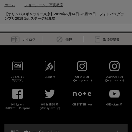
ホーム
ショールーム／写真教室
【オリンパスギャラリー東京】2019年6月14日～6月19日 フォトパスグラ
ンプリ2019 1st ステージ写真展
カタログ
修理
取扱説明書
OM SYSTEM
OI.Share
OM SYSTEM
OLYMPUS PEN
公式アプリ
(@omsystem.jp)
(@olympus.pen)
OM System
OM SYSTEM JP
OM SYSTEM note
OMSystem JP
(@OMSYSTEMJapan)
(@omsystem_jp)