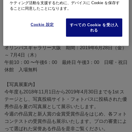
ケティング活動を支援するために、デバイスに Cookie を保存す
ることに同意したことになります。
フォトパスグランプリ2019 1st ステージ写真展
Cookie 設定
すべての Cookie を受け入
オリンパスギャラリー東京 期間：2019年6月14日（金）
れる
～ 6月19日（水）
午前11：00 〜午後7：00 木曜休館 入場無料
オリンパスギャラリー大阪 期間：2019年6月28日（金）
～ 7月4日（木）
午前10：00 〜午後6：00 最終日 午後3：00 日曜・祝日
休館 入場無料
【写真展案内】
今年度も2018年11月1日から2019年4月30日までを1st ス
テージとし、写真投稿サイト・フォトパスに投稿された優
秀作品を夏の写真展として展示いたします。
今週の作品賞と新人賞の金賞受賞作品をはじめ、各フォト
コンテストの受賞作品も展示いたします。プロの審査によ
って選ばれた栄誉ある作品を是非ご覧ください。