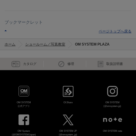
ブックマークレット
ページトップへ戻る
ホーム
ショールーム／写真教室
OM SYSTEM PLAZA
カタログ
修理
取扱説明書
OM SYSTEM
OI.Share
OM SYSTEM
公式アプリ
(@omsystem.jp)
OM System
OM SYSTEM JP
OM SYSTEM note
(@OMSYSTEMJapan)
(@omsystem_jp)