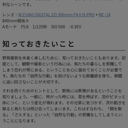
利なシーンです。
レンズ：
M.ZUIKO DIGITAL ED 300mm F4.0 IS PRO
+
MC-14
840mm相当※
Aモード F5.6 1/125秒 ISO 500 -0.3EV
知っておきたいこと
野鳥撮影を末長く楽しむために、知っておきたいこともあります。前
提として、観察や撮影という行為には、鳥たちの暮らしを邪魔して
しまう恐れが常にある、ということを心に留めておくことが必要で
す。鳥たちの「自然な行動」を妨げないような距離感を保ち、無闇
に追い回さないことが大切です。
それを防ぐためのヒントとして、野鳥には表情があるということを
知りましょう。一般に、怖がった時には、首を伸ばす、羽がピタッと
体につく、という変化が現れます。その仕草に気づかず、次の動きを
取ると鳥たちは飛び去ってしまいます。これはすなわち、「餌を取
る」「さえずる」といった「自然な行動」の邪魔をしてしまうとい
うことになります。