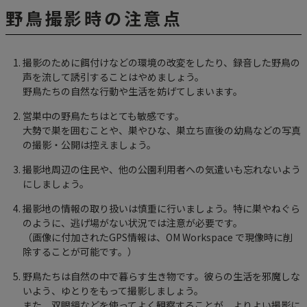
野鳥撮影時の注意点
撮影のために餌付けなどの環境の改変をしたり、録音した野鳥の
声を流して誘引することはやめましょう。
野鳥たちの自然な行動や生活を妨げてしまいます。
営巣中の野鳥たちはとても敏感です。
大勢で巣を囲むことや、巣やひな、巣立ち直後の幼鳥などの写真
の撮影・公開は控えましょう。
撮影地周辺の住民や、他の公園利用者への気遣いも忘れないよう
にしましょう。
撮影地の情報の取り扱いは慎重に行いましょう。特に巣やねぐら
のように、逃げ場がない状況では注意が必要です。
（画像に付加されたGPS情報は、OM Workspace で現像時に削
除することが可能です。）
野鳥たちは自然の中で暮らす生き物です。彼らの生活を邪魔しな
いよう、ゆとりをもって撮影しましょう。
また、双眼鏡などを使ってよく観察することが、よりよい撮影に