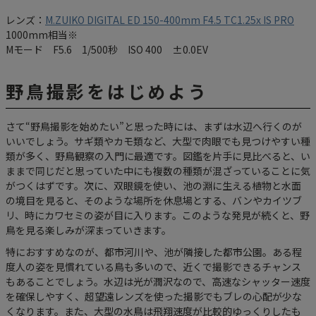
レンズ：
M.ZUIKO DIGITAL ED 150-400mm F4.5 TC1.25x IS PRO
1000mm相当※
Mモード F5.6 1/500秒 ISO 400 ±0.0EV
野鳥撮影をはじめよう
さて“野鳥撮影を始めたい”と思った時には、まずは水辺へ行くのが
いいでしょう。サギ類やカモ類など、大型で肉眼でも見つけやすい種
類が多く、野鳥観察の入門に最適です。図鑑を片手に見比べると、い
ままで同じだと思っていた中にも複数の種類が混ざっていることに気
がつくはずです。次に、双眼鏡を使い、池の淵に生える植物と水面
の境目を見ると、そのような場所を休息場とする、バンやカイツブ
リ、時にカワセミの姿が目に入ります。このような発見が続くと、野
鳥を見る楽しみが深まっていきます。
特におすすめなのが、都市河川や、池が隣接した都市公園。ある程
度人の姿を見慣れている鳥も多いので、近くで撮影できるチャンス
もあることでしょう。水辺は光が潤沢なので、高速なシャッター速度
を確保しやすく、超望遠レンズを使った撮影でもブレの心配が少な
くなります。また、大型の水鳥は飛翔速度が比較的ゆっくりしたも