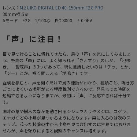
レンズ：
M.ZUIKO DIGITAL ED 40-150mm F2.8 PRO
80mm相当※
Aモード F2.8 1/100秒 ISO 8000 ±0.0EV
「声」に注目！
目で見つけることに慣れてきたら、鳥の「声」を気にしてみましょ
う。野鳥の「声」には、よく知られる「さえずり」のほか、「地鳴
き」「警戒声」の3つがあって、特に意識したいのは「チッ」とか、
「ジー」とか、短く聞こえる「地鳴き」です。
経験を積むと、声を聞くだけで鳥の種類がわかり、種類ごと、鳴き方
ごとによくいる場所がある程度推測できるので、発見までの時間を
短縮できるようになりますが、最初は「声」に反応できれば十分で
す。
湖畔の葦や樹木のなかを動き回るシジュウカラやメジロ、コゲラ、
エナガなどの小鳥が見つかるようになります。森に入るのは次のス
テップ。茂った枝葉の中から小鳥を見つけ出すのは容易ではありま
せんが、声を頼りにすると観察のチャンスは増えます。