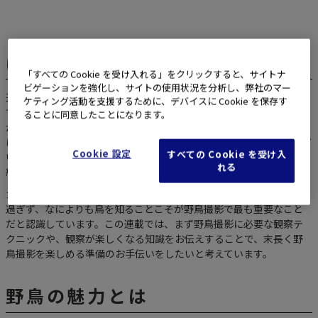
はじめに
「すべての Cookie を受け入れる」をクリックすると、サイトナ
ビゲーションを強化し、サイトの使用状況を分析し、弊社のマー
近年、とても人気の野鳥撮影。野外を歩いていても、以前にも増し
ケティング活動を支援するために、デバイスに Cookie を保存す
て、超望遠レンズをつけたカメラや双眼鏡を下げて歩く方をよく見
ることに同意したことになります。
かけるようになりました。野鳥たちはとても魅力的ですから、一度
はじめてみるとその奥深さにハマってしまうことは、私もよく知って
Cookie 設定
すべての Cookie を受け入
います。鳥たちのことをもっと知りたい、見たいという気持ちが持
れる
続した結果、20年以上続く趣味となりました。
カメラやテクニックは、そんな鳥たちの姿を映し撮るための手段に
過ぎず、なによりも鳥を知ることこそが野鳥撮影で最も重要なこと
だと認識しています。この連載では、まず野鳥撮影に必要な観察テ
クニックや、観察が楽しくなる知識をお伝えすることで、末長く野
鳥撮影を楽しめる準備のお手伝いをしたいと考えています。
野鳥の魅力とは