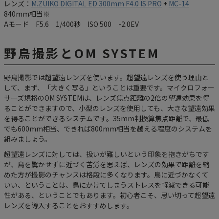
レンズ：
M.ZUIKO DIGITAL ED 300mm F4.0 IS PRO
+
MC-14
840mm相当※
Aモード F5.6 1/400秒 ISO 500 -2.0EV
野鳥撮影とOM SYSTEM
野鳥撮影では超望遠レンズを使います。超望遠レンズを使う理由と
して、まず、「大きく写る」ということは重要です。マイクロフォー
サーズ規格のOM SYSTEMは、レンズ焦点距離の2倍の望遠効果を得
ることができますので、小型のレンズを使用しても、大きな望遠効果
を得ることができるシステムです。35mm判換算焦点距離で、最低
でも600mm相当、できれば800mm相当を越える程度のシステムを
組みましょう。
超望遠レンズに対しては、扱いが難しいという印象を抱きがちです
が、鳥を驚かせずに近づく苦労を思えば、レンズの効果で距離を縮
めた方が撮影のチャンスは格段に多くなります。鳥に近づかなくて
いい、ということは、鳥にかけてしまうストレスを軽減できる可能
性がある、ということでもあります。初心者こそ、思い切って超望遠
レンズを導入することをおすすめします。