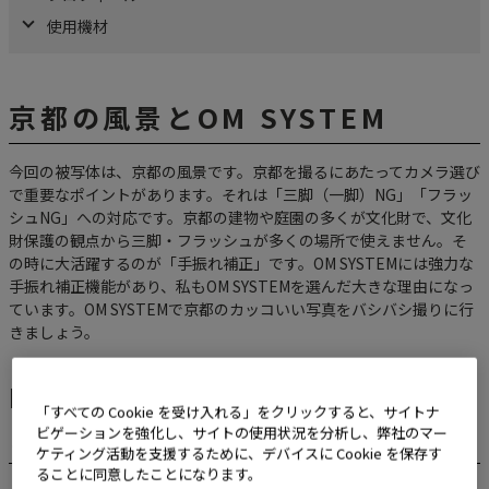
使用機材
京都の風景とOM SYSTEM
今回の被写体は、京都の風景です。京都を撮るにあたってカメラ選び
で重要なポイントがあります。それは「三脚（一脚）NG」「フラッ
シュNG」への対応です。京都の建物や庭園の多くが文化財で、文化
財保護の観点から三脚・フラッシュが多くの場所で使えません。そ
の時に大活躍するのが「手振れ補正」です。OM SYSTEMには強力な
手振れ補正機能があり、私もOM SYSTEMを選んだ大きな理由になっ
ています。OM SYSTEMで京都のカッコいい写真をバシバシ撮りに行
きましょう。
Instagramでの写真投稿のポイ
「すべての Cookie を受け入れる」をクリックすると、サイトナ
ント
ビゲーションを強化し、サイトの使用状況を分析し、弊社のマー
ケティング活動を支援するために、デバイスに Cookie を保存す
ることに同意したことになります。