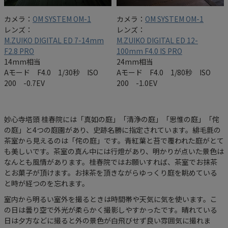
カメラ：
OM SYSTEM OM-1
カメラ：
OM SYSTEM OM-1
レンズ：
レンズ：
M.ZUIKO DIGITAL ED 7-14mm
M.ZUIKO DIGITAL ED 12-
F2.8 PRO
100mm F4.0 IS PRO
14mm相当
24mm相当
Aモード F4.0 1/30秒 ISO
Aモード F4.0 1/80秒 ISO
200 -0.7EV
200 -1.0EV
妙心寺塔頭 桂春院には「真如の庭」「清浄の庭」「思惟の庭」「侘
の庭」と4つの庭園があり、史跡名勝に指定されています。緋毛氈の
茶室から見えるのは「侘の庭」です。青紅葉と苔で覆われた庭がとて
も美しいです。茶室の真ん中には行燈があり、明かりが点いた景色は
なんとも風情があります。桂春院ではお願いすれば、茶室でお抹茶
とお菓子が頂けます。お抹茶を頂きながらゆっくり庭を眺めている
と時が経つのを忘れます。
室内から明るい室外を撮るときは時間帯や天気に気を使います。こ
の日は曇り空で外光が柔らかく撮影しやすかったです。晴れている
日は夕方などに撮ると外の景色が白飛びせず良い雰囲気に撮れま