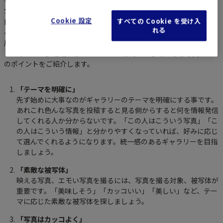
今回のシリーズでは、京都や関西の撮影スポットやInstagramでの
写真投稿のポイントをご紹介します。
Cookie 設定
すべての Cookie を受け入
Instagramの利用方法・目的は人それぞれだと思います。好きな食
れる
べ物を探したい、かっこいいモノ・かわいいモノが観たい、綺麗な
風景で癒されたい、などなど。今回はInstagramで「いいね」や
「フォロワー」を増やしたいといった方向けに参考となる写真投稿
のポイントをご紹介します。
「テーマを明確に」
先ず始めに大事なのがギャラリーのテーマを明確にする事です。
あれこれ色んな写真を投稿すると見る側からすると何を情報発信
してくれる人か分からないです。「この人はこういう写真」「こ
の人はこういう情報」と分かりやすくなっていれば、好みに応じ
て選んでくれるようになります。統一感のあるギャラリーを目指
しましょう。
「素敵な被写体」
映える写真、エモい写真を撮るには、写真を撮る対象、被写体が
重要です。「美味しそう」「カッコいい」「美しい」など、テー
マに応じた素敵な被写体を探しましょう。
「写真はカッコよく」