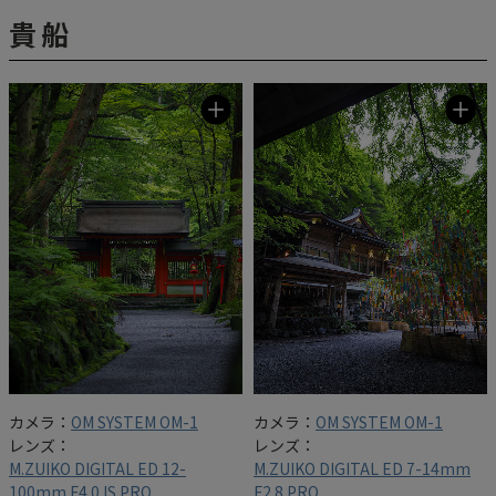
貴船
カメラ：
OM SYSTEM OM-1
カメラ：
OM SYSTEM OM-1
レンズ：
レンズ：
M.ZUIKO DIGITAL ED 12-
M.ZUIKO DIGITAL ED 7-14mm
100mm F4.0 IS PRO
F2.8 PRO