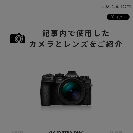
2022年8月公開
記事内で使用した
カメラとレンズをご紹介
mm F2.8 PRO
OM SYSTEM OM-1
M.ZUIKO DI