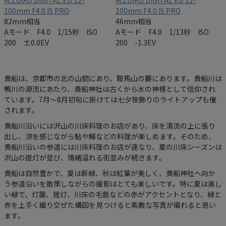
M.ZUIKO DIGITAL ED 12-
M.ZUIKO DIGITAL ED 12-
100mm F4.0 IS PRO
100mm F4.0 IS PRO
82mm相当
46mm相当
Aモード F4.0 1/15秒 ISO
Aモード F4.0 1/13秒 ISO
200 ±0.0EV
200 -1.3EV
貴船は、京都市の北の山間にあり、鞍馬山の麓にあります。貴船川は
鴨川の源流にあたり、貴船神社は古くから水の神様として信仰され
ています。7月～8月初旬に掛けては七夕笹飾りのライトアップも催
されます。
貴船川沿いには沢山の川床料理のお店があり、床を清流の上に張り
出し、涼を感じながら鮎や鰻などの料理が楽しめます。そのため、
貴船川沿いの参道には川床料理のお店が連なり、夏の川床シーズンは
沢山の提灯が並び、情緒溢れる街並みが続きます。
貴船は自然豊かで、夏は新緑、秋は紅葉が美しく、貴船神社へ向か
う参道沿いを散策しながらの撮影はとても楽しいです。特に夏は美し
い緑で、灯籠、提灯、川床の毛氈などの赤がアクセントとなり、緑と
赤を上手く織り交ぜた構図を見つけると素敵な写真が撮れると思い
ます。