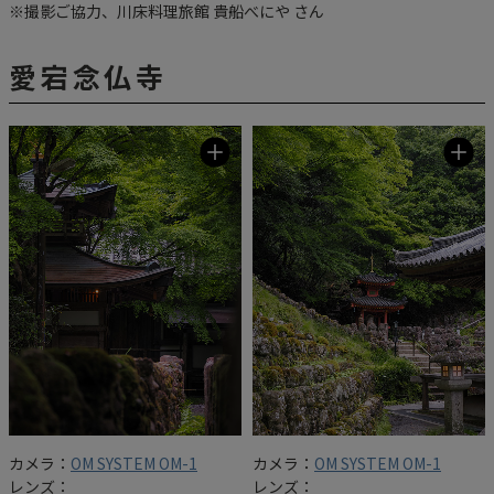
※撮影ご協力、川床料理旅館 貴船べにや さん
愛宕念仏寺
カメラ：
OM SYSTEM OM-1
カメラ：
OM SYSTEM OM-1
レンズ：
レンズ：