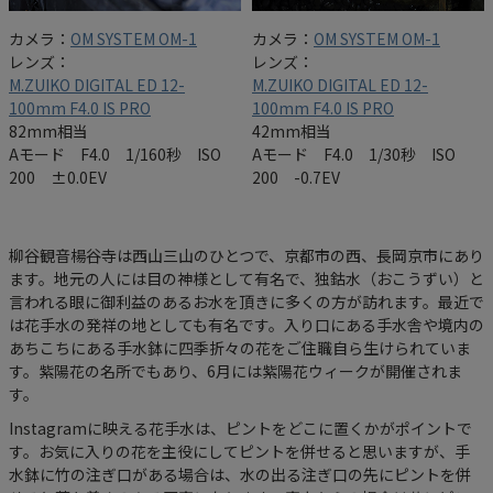
カメラ：
OM SYSTEM OM-1
カメラ：
OM SYSTEM OM-1
レンズ：
レンズ：
M.ZUIKO DIGITAL ED 12-
M.ZUIKO DIGITAL ED 12-
100mm F4.0 IS PRO
100mm F4.0 IS PRO
82mm相当
42mm相当
Aモード F4.0 1/160秒 ISO
Aモード F4.0 1/30秒 ISO
200 ±0.0EV
200 -0.7EV
柳谷観音楊谷寺は西山三山のひとつで、京都市の西、長岡京市にあり
ます。地元の人には目の神様として有名で、独鈷水（おこうずい）と
言われる眼に御利益のあるお水を頂きに多くの方が訪れます。最近で
は花手水の発祥の地としても有名です。入り口にある手水舎や境内の
あちこちにある手水鉢に四季折々の花をご住職自ら生けられていま
す。紫陽花の名所でもあり、6月には紫陽花ウィークが開催されま
す。
Instagramに映える花手水は、ピントをどこに置くかがポイントで
す。お気に入りの花を主役にしてピントを併せると思いますが、手
水鉢に竹の注ぎ口がある場合は、水の出る注ぎ口の先にピントを併