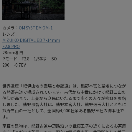
カメラ：
OM SYSTEM OM-1
レンズ：
M.ZUIKO DIGITAL ED 7-14mm
F2.8 PRO
28mm相当
Pモード F2.8 1/60秒 ISO
200 -0.7EV
世界遺産「紀伊山地の霊場と参詣道」は、熊野本宮と聖地につなが
る熊野古道で構成されています。古代から中世にかけて熊野三山の
信仰が高まり、上皇から庶民にいたるまで多くの人々が熊野を参詣
しました。熊野那智大社は、熊野本宮大社、熊野速玉大社とともに
熊野三山の一社として、全国約4,000社余ある熊野神社の御本社で
す。
茅葺の建物は、熊野古道中辺路沿いの継桜王子の近くにあるお茶屋