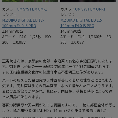
カメラ：
OM SYSTEM OM-1
カメラ：
OM SYSTEM OM-1
レンズ：
レンズ：
M.ZUIKO DIGITAL ED 12-
M.ZUIKO DIGITAL ED 12-
100mm F4.0 IS PRO
100mm F4.0 IS PRO
114mm相当
140mm相当
Aモード F4.0 1/25秒 ISO
Aモード F4.0 1/160秒 ISO
200 ±0.0EV
200 ±0.0EV
正寿院さんは、京都府の南部、宇治茶で有名な宇治田原町にありま
す。御本尊は秘仏の十一面観音で50年に一度だけご開扉されます。
また国指定重要文化財の快慶作木造不動明王座像があります。
ハートの形をした猪目窓や天井画が美しく若い女性などにとても人
気です。天井画は多くの日本画家によって描かれたモノだそうです。
夏には風鈴祭りが開かれ、紫陽花、向日葵、秋桜と時期によって違
った風鈴が飾られます。
客殿の猪目窓や天井画がとても綺麗ですので、一緒に部屋全体が写る
よう、M.ZUIKO DIGITAL ED 7-14mm F2.8 PRO で撮影しました。