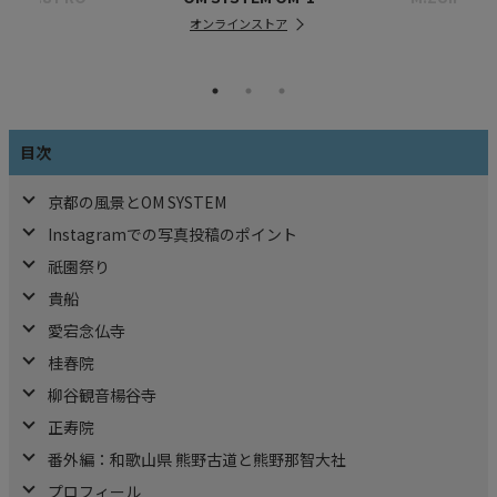
オンラインストア
目次
京都の風景とOM SYSTEM
Instagramでの写真投稿のポイント
祇園祭り
貴船
愛宕念仏寺
桂春院
柳谷観音楊谷寺
正寿院
番外編：和歌山県 熊野古道と熊野那智大社
プロフィール