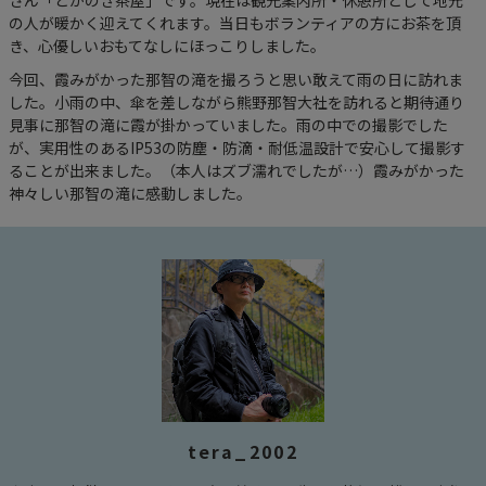
さん「とがのき茶屋」です。現在は観光案内所・休憩所として地元
の人が暖かく迎えてくれます。当日もボランティアの方にお茶を頂
き、心優しいおもてなしにほっこりしました。
今回、霞みがかった那智の滝を撮ろうと思い敢えて雨の日に訪れま
した。小雨の中、傘を差しながら熊野那智大社を訪れると期待通り
見事に那智の滝に霞が掛かっていました。雨の中での撮影でした
が、実用性のあるIP53の防塵・防滴・耐低温設計で安心して撮影す
ることが出来ました。（本人はズブ濡れでしたが…）霞みがかった
神々しい那智の滝に感動しました。
tera_2002