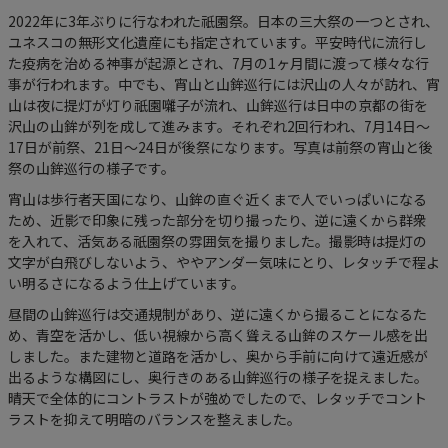
2022年に3年ぶりに行なわれた祇園祭。日本の三大祭の一つとされ、
ユネスコの無形文化遺産にも指定されています。平安時代に流行し
た疫病を治める神事が起源とされ、7月の1ヶ月間に渡って様々な行
事が行われます。中でも、宵山と山鉾巡行には沢山の人々が訪れ、宵
山は夜に提灯が灯り祇園囃子が流れ、山鉾巡行は日中の京都の街を
沢山の山鉾が列を成して進みます。それぞれ2回行われ、7月14日～
17日が前祭、21日～24日が後祭になります。写真は前祭の宵山と後
祭の山鉾巡行の様子です。
宵山は歩行者天国になり、山鉾の直ぐ近くまで人でいっぱいになる
ため、近影で印象に残った部分を切り撮ったり、逆に遠くから群衆
を入れて、活気ある祇園祭の雰囲気を撮りました。撮影時は提灯の
文字が白飛びしないよう、ややアンダー気味にとり、レタッチで程よ
い明るさになるよう仕上げています。
昼間の山鉾巡行は交通規制があり、逆に遠くから撮ることになるた
め、青空を活かし、低い視線から高く聳える山鉾のスケール感を出
しました。また建物と道路を活かし、奥から手前に向けて遠近感が
出るような構図にし、奥行きのある山鉾巡行の様子を捉えました。
晴天で全体的にコントラストが強めでしたので、レタッチでコント
ラストを抑えて明暗のバランスを整えました。